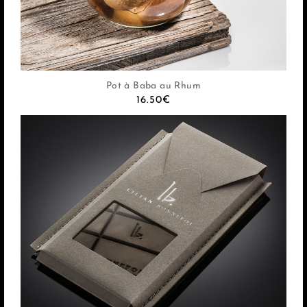
Pot à Baba au Rhum
16.50
€