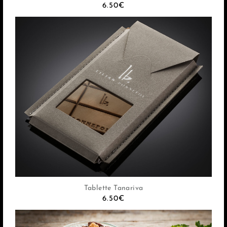
6.50
€
Tablette Tanariva
6.50
€