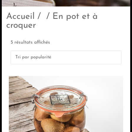
Accueil
/
/ En pot et à
croquer
Trié
5 résultats affichés
par
popularité