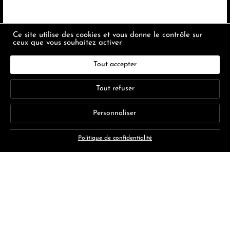
Ce site utilise des cookies et vous donne le contrôle sur
ceux que vous souhaitez activer
Tout accepter
Tout refuser
Personnaliser
Politique de confidentialité
Macarons – Boîte 8 pièces
Macarons
Boîte de 8 macarons : assortiment gourmand aux saveurs
Caramel fleur de sel, Chocolat noir, Vanille, Citron de